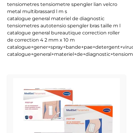
tensiometres tensiometre spengler lian velcro
metal multibrassard l m s
catalogue general materiel de diagnostic
tensiometres autotensio spengler bras taille m l
catalogue general bureautique correction roller
de correction 4 2 mm x 10 m
catalogue+gener+spray+bande+pae+detergent+viru
catalogue+general+materiel+de+diagnostic+tensiom