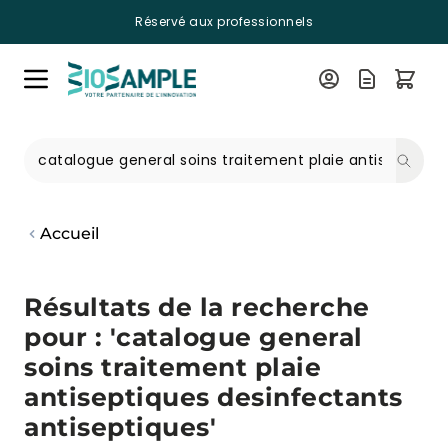
Réservé aux professionnels
Skip to Content
Recherche
Accueil
Résultats de la recherche
pour : 'catalogue general
soins traitement plaie
antiseptiques desinfectants
antiseptiques'