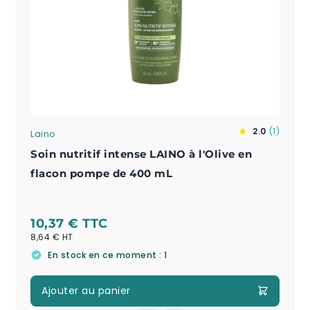
★
★
2.0
(
1
)
Laino
Soin nutritif intense LAINO à l'Olive en
flacon pompe de 400 mL
10,37 €
8,64 €
En stock en ce moment : 1
Ajouter au panier