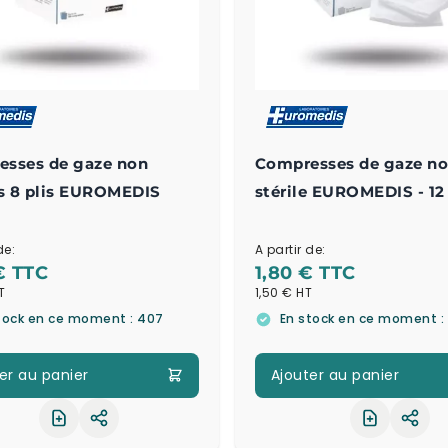
sses de gaze non
Compresses de gaze n
es 8 plis EUROMEDIS
stérile EUROMEDIS - 12 
de:
A partir de:
€
1,80 €
1,50 €
tock en ce moment : 407
En stock en ce moment :
er au panier
Ajouter au panier
Partager le produit
Part