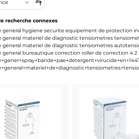
e recherche connexes
e general hygiene securite equipement de protection i
 general materiel de diagnostic tensiometres tensiometr
 general materiel de diagnostic tensiometres autotensio 
 general bureautique correction roller de correction 4 
e+gener+spray+bande+pae+detergent+virucide+en+144
e+general+materiel+de+diagnostic+tensiometres+tensi