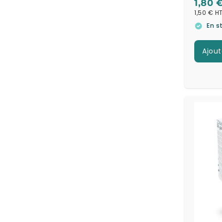
1,80 
1,50 €
En s
Ajout