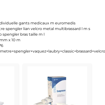
ndividuelle gants medicaux m euromedis
e spengler lian velcro metal multibrassard l m s
spengler bras taille m l
2 mm x 10 m
76
ometre+spengler+vaquez+laubry+classic+brassard+velc