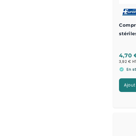
Compre
stéril
10 x 10
4,70 
3,92 €
En s
Ajout