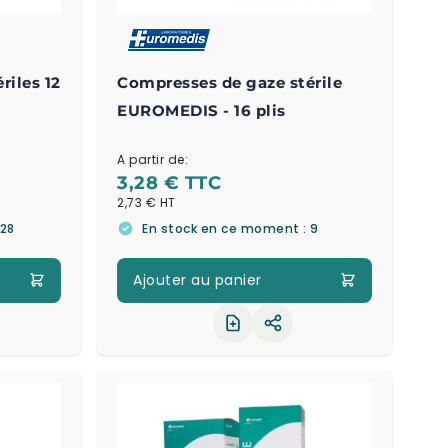
riles 12
Compresses de gaze stérile
EUROMEDIS - 16 plis
A partir de:
3,28 €
2,73 €
 28
En stock en ce moment : 9
Ajouter au panier
ager le produit
Partager le produit