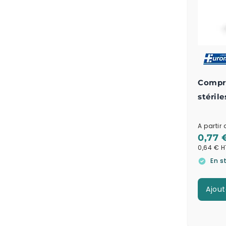
Compre
stéril
A partir 
0,77 
0,64 €
En s
Ajout