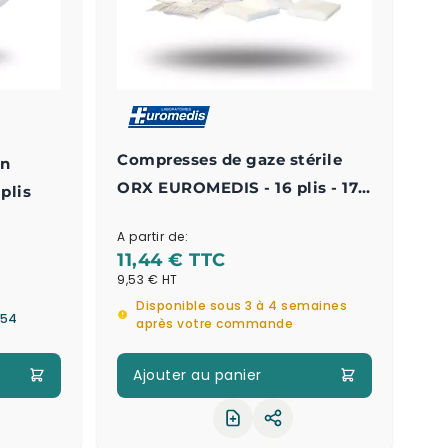
Compresses de gaze stérile
on
ORX EUROMEDIS - 16 plis - 17
plis
fils - Double emballage
A partir de:
11,44 €
9,53 €
Disponible sous 3 à 4 semaines
 54
après votre commande
Ajouter au panier
ager le produit
Partager le produit