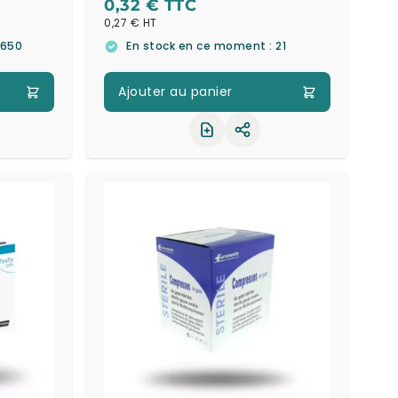
0,32 €
0,27 €
 650
En stock en ce moment : 21
Ajouter au panier
ager le produit
Partager le produit