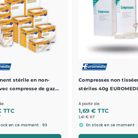
ent stérile en non-
Compresses non tissée
avec compresse de gaze
stériles 40g EUROMED
ante centrale
de:
A partir de:
LAIE
€
1,69 €
1,41 €
tock en ce moment : 93
En stock en ce moment :