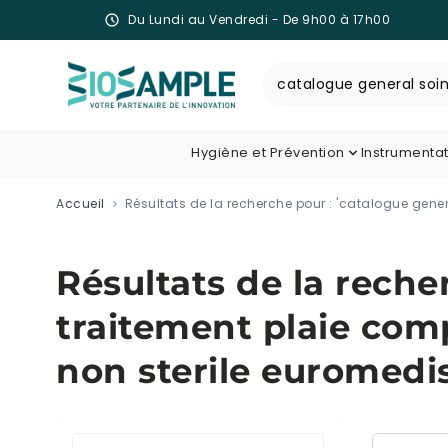
Du Lundi au Vendredi - De 9h00 à 17h00
Skip to Content
Recherche
Hygiène et Prévention
Instrumenta
Accueil
Résultats de la recherche pour : 'catalogue gene
Résultats de la reche
traitement plaie com
non sterile euromedis 