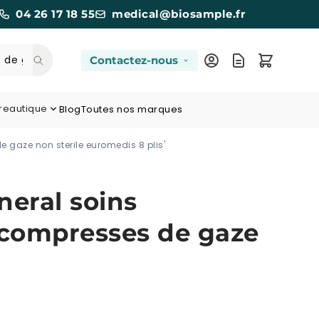
04 26 17 18 55
medical@biosample.fr
Contactez-nous
reautique
Blog
Toutes nos marques
 gaze non sterile euromedis 8 plis'
neral soins
e compresses de gaze