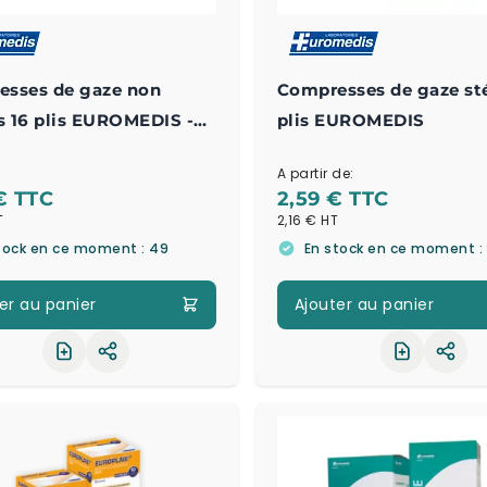
sses de gaze non
Compresses de gaze sté
es 16 plis EUROMEDIS -
plis EUROMEDIS
 cm - 17 fils
A partir de:
€
2,59 €
2,16 €
tock en ce moment : 49
En stock en ce moment :
er au panier
Ajouter au panier
Partager le produit
Part