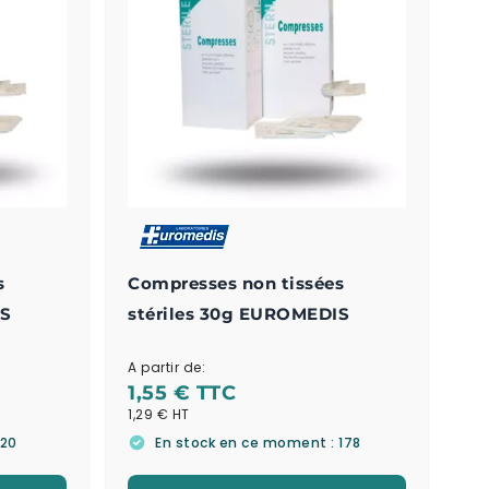
s
Compresses non tissées
IS
stériles 30g EUROMEDIS
A partir de:
1,55 €
1,29 €
 20
En stock en ce moment : 178