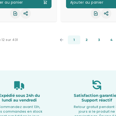
er au panier
Ajouter au panier
Partager le produit
Part
 12 sur 431
1
2
3
4
Expédié sous 24h du
Satisfaction garantie
lundi au vendredi
Support réactif
Commandez avant 13h,
Retour gratuit pendant
os commandes en stock
jours si le produit ne