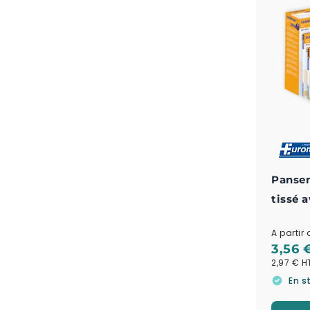
Pansem
tissé 
absorb
A partir 
EUROP
3,56 
2,97 €
En s