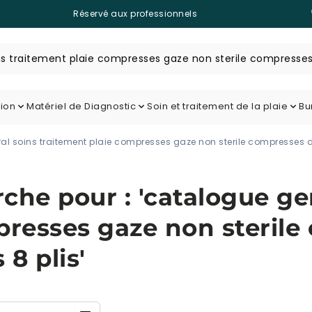
Réservé aux professionnels
tion
Matériel de Diagnostic
Soin et traitement de la plaie
Bu
ral soins traitement plaie compresses gaze non sterile compresses de
rche pour : 'catalogue ge
presses gaze non steril
8 plis'