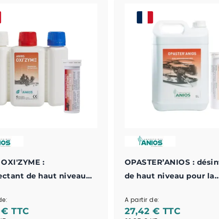
OXI'ZYME :
OPASTER’ANIOS : désin
ectant de haut niveau
de haut niveau pour la
action biochimique pour
désinfection des instr
de:
A partir de:
mentation médicale
médicaux
 €
27,42 €