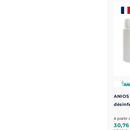
ANIOS 
désinf
par ré
A partir 
instru
30,76