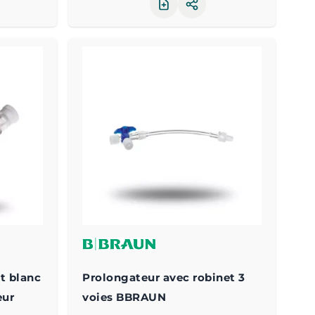
ager le produit
Partager le produit
t blanc
Prolongateur avec robinet 3
eur
voies BBRAUN