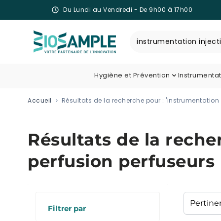
Du Lundi au Vendredi - De 9h00 à 17h00
Skip to Content
Recherche
Hygiène et Prévention
Instrumenta
Accueil
Résultats de la recherche pour : 'instrumentation
Résultats de la reche
perfusion perfuseurs
Filtrer par