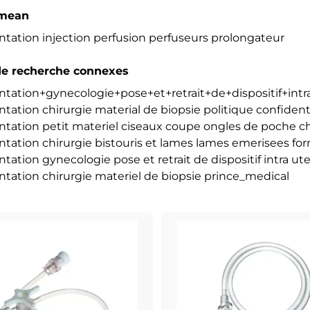
 mean
tation injection perfusion perfuseurs prolongateur
e recherche connexes
tation+gynecologie+pose+et+retrait+de+dispositif+intra
tation chirurgie material de biopsie politique confident
ntation petit materiel ciseaux coupe ongles de poche
tation chirurgie bistouris et lames lames emerisees fo
tation gynecologie pose et retrait de dispositif intra ut
tation chirurgie materiel de biopsie prince_medical