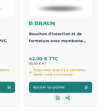
k
Bouchon d'insertion et de
 PVC
fermeture avec membrane
d'injection Luer Lock Mâle In-
Stopper
42,00 €
35,00 €
maines
Disponible sous 3 à 4 semaines
après votre commande
Ajouter au panier
ager le produit
Partager le produit