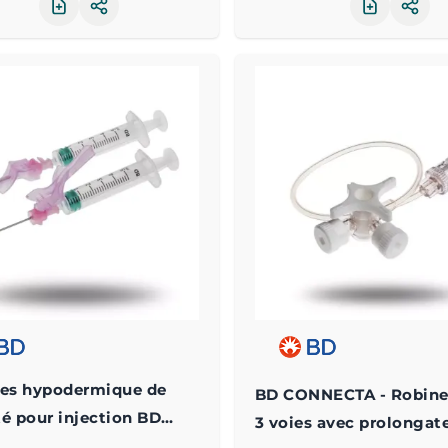
Partager le produit
Part
les hypodermique de
BD CONNECTA - Robine
té pour injection BD
3 voies avec prolongat
SE