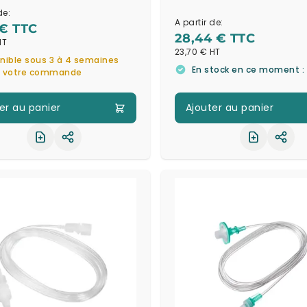
de:
A partir de:
 €
28,44 €
23,70 €
nible sous 3 à 4 semaines
En stock en ce moment : 
s votre commande
er au panier
Ajouter au panier
Partager le produit
Part