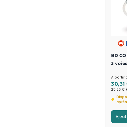
BD CON
3 voie
site d'
A partir 
30,31
25,26 €
Dispo
aprè
Ajout