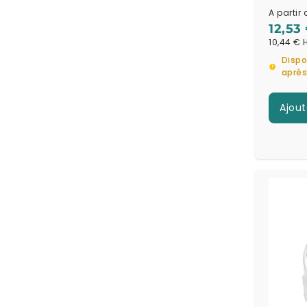
A partir 
12,53
10,44 €
Dispo
aprè
Ajout