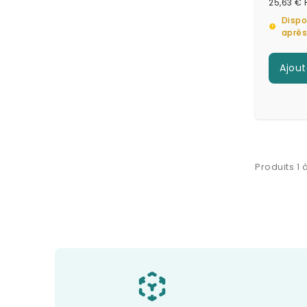
25,63 €
Dispo
aprè
Ajout
Produits 1 à