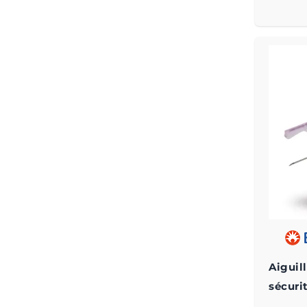
Aiguil
sécuri
ECLIP