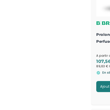
Prolon
Perfus
polyét
A partir 
107,5
89,63 €
En s
Ajout