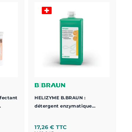
fectant
HELIZYME B.BRAUN :
détergent enzymatique
uments
instruments
17,26 €