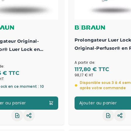
Prolongateur Luer Loc
gateur Original-
Original-Perfusor® en
or® Luer Lock en
hylène
A partir de:
de:
117,80 €
6 €
98,17 €
Disponible sous 3 à 4 se
tock en ce moment : 10
après votre commande
er au panier
Ajouter au panier
Partager le produit
Part