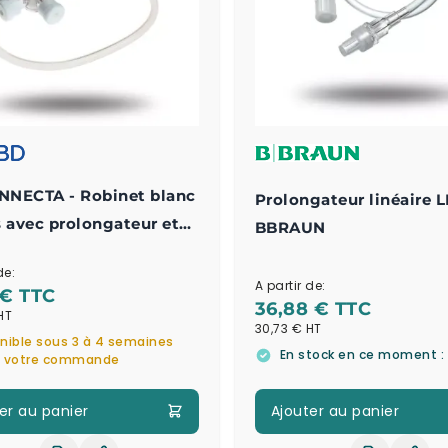
NECTA - Robinet blanc
Prolongateur linéaire 
s avec prolongateur et
BBRAUN
injection
de:
A partir de:
 €
36,88 €
30,73 €
nible sous 3 à 4 semaines
En stock en ce moment : 
s votre commande
er au panier
Ajouter au panier