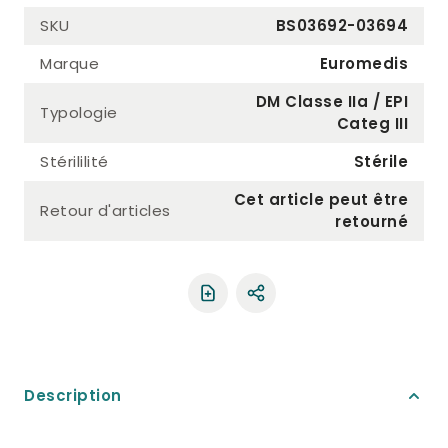
SKU
BS03692-03694
Marque
Euromedis
DM Classe IIa / EPI
Typologie
Categ III
Stérililité
Stérile
Cet article peut être
Retour d'articles
retourné
Partager le produit
Description