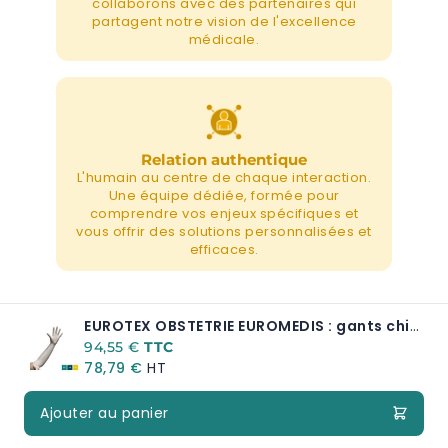
collaborons avec des partenaires qui
partagent notre vision de l'excellence
médicale.
Relation authentique
L'humain au centre de chaque interaction.
Une équipe dédiée, formée pour
comprendre vos enjeux spécifiques et
vous offrir des solutions personnalisées et
efficaces.
EUROTEX OBSTETRIE EUROMEDIS : gants chirurgicaux stériles latex 480 mm
A partir de:
94,55 €
78,79 €
Ajouter au panier