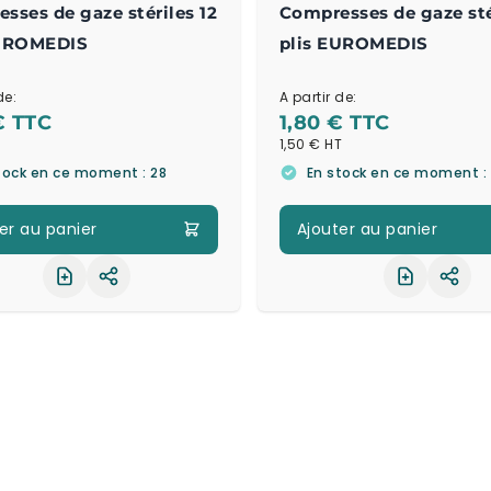
sses de gaze stériles 12
Compresses de gaze sté
EUROMEDIS
plis EUROMEDIS
de:
A partir de:
€
1,80 €
1,50 €
tock en ce moment : 28
En stock en ce moment : 
er au panier
Ajouter au panier
Partager le produit
Part