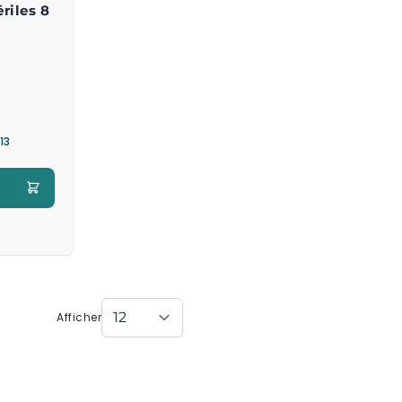
riles 8
13
ager le produit
Afficher