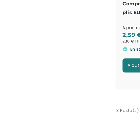
Compre
plis 
A partir 
2,59 
2,16 €
En s
Ajout
8 Poste(s)