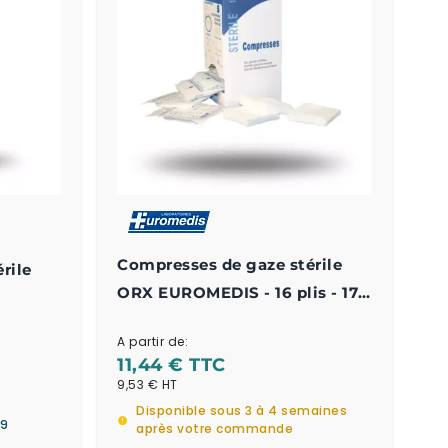
Compresses de gaze stérile
rile
ORX EUROMEDIS - 16 plis - 17
fils - Double emballage
A partir de:
11,44 €
9,53 €
Disponible sous 3 à 4 semaines
 9
après votre commande