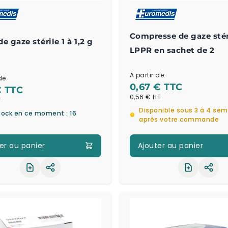
Compresse de gaze stér
e gaze stérile 1 à 1,2 g
LPPR en sachet de 2
A partir de:
de:
0,67 €
€
0,56 €
Disponible sous 3 à 4 se
tock en ce moment : 16
après votre commande
er au panier
Ajouter au panier
Partager le produit
Part