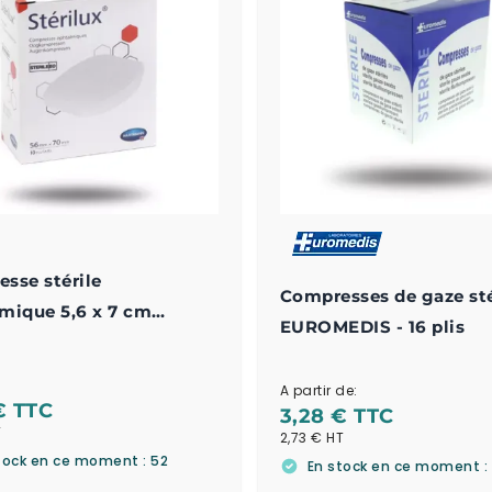
sse stérile
Compresses de gaze sté
mique 5,6 x 7 cm
EUROMEDIS - 16 plis
x - LPPR - Boîte de 10
A partir de:
€
3,28 €
2,73 €
tock en ce moment : 52
En stock en ce moment :