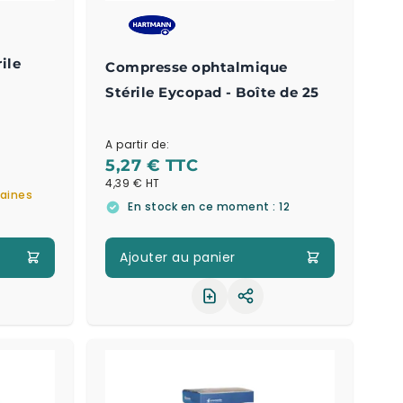
ile
Compresse ophtalmique
Stérile Eycopad - Boîte de 25
A partir de:
5,27 €
4,39 €
maines
En stock en ce moment : 12
Ajouter au panier
ager le produit
Partager le produit