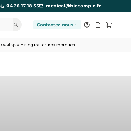
04 26 17 18 55
medical@biosample.fr
Contactez-nous
reautique
Blog
Toutes nos marques