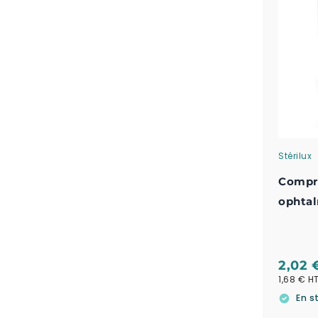
Stérilux
Compre
ophtal
Stérilu
2,02 
1,68 €
En s