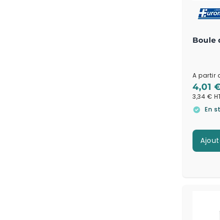
Boule d
A partir 
4,01 
3,34 €
En s
Ajout