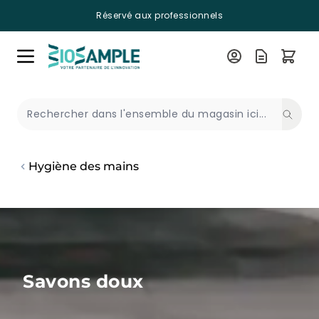
Réservé aux professionnels
Skip to Content
Recherche
Hygiène des mains
Savons doux