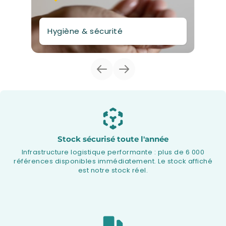
Hygiène & sécurité
In
https://www.medical-biosample.fr/hy
ht
Stock sécurisé toute l'année
Infrastructure logistique performante : plus de 6 000
références disponibles immédiatement. Le stock affiché
est notre stock réel.