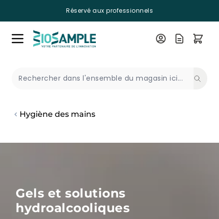
Réservé aux professionnels
Skip to Content
Recherche
Hygiène des mains
Gels et solutions
hydroalcooliques