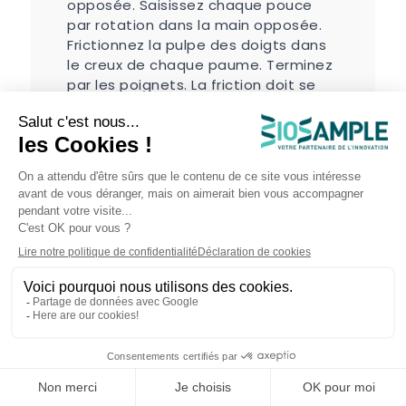
opposée. Saisissez chaque pouce
par rotation dans la main opposée.
Frictionnez la pulpe des doigts dans
le creux de chaque paume. Terminez
par les poignets. La friction doit se
poursuivre jusqu'au séchage
complet. Si vos mains sont encore
humides, la dose ou le temps étaient
insuffisants.
Cette gestuelle s'inscrit dans le
cadre des 5 moments de l'hygiène
des mains définis par l'OMS : avant le
contact patient, avant un geste
aseptique, après un risque
d'exposition à un liquide biologique,
après le contact patient, et après le
contact avec l'environnement du
patient. En pratique, un soignant
réalise entre 20 et 40 frictions par
poste. La régularité du geste compte