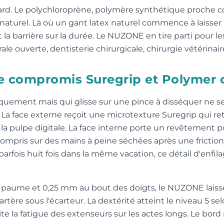
sard. Le polychloroprène, polymère synthétique proche 
x naturel. Là où un gant latex naturel commence à laisse
la barrière sur la durée. Le NUZONE en tire parti pour le
ale ouverte, dentisterie chirurgicale, chirurgie vétérinai
: le compromis Suregrip et Polymer
iquement mais qui glisse sur une pince à disséquer ne s
 La face externe reçoit une microtexture Suregrip qui r
r la pulpe digitale. La face interne porte un revêtement
y compris sur des mains à peine séchées après une fricti
parfois huit fois dans la même vacation, ce détail d'en
 paume et 0,25 mm au bout des doigts, le NUZONE laisse p
e artère sous l'écarteur. La dextérité atteint le niveau 5 
 la fatigue des extenseurs sur les actes longs. Le bord 