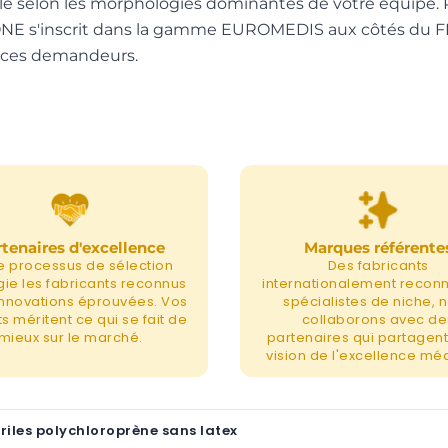
aille selon les morphologies dominantes de votre équipe
UZONE s'inscrit dans la gamme EUROMEDIS aux côtés du 
vices demandeurs.
tenaires d'excellence
Marques référente
e processus de sélection
Des fabricants
égie les fabricants reconnus
internationalement recon
 innovations éprouvées. Vos
spécialistes de niche, 
s méritent ce qui se fait de
collaborons avec de
mieux sur le marché.
partenaires qui partagent
vision de l'excellence méd
iles polychloroprène sans latex