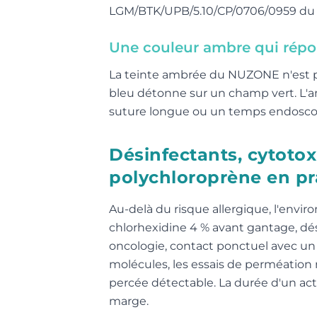
LGM/BTK/UPB/5.10/CP/0706/0959 du M
Une couleur ambre qui répo
La teinte ambrée du NUZONE n'est pas
bleu détonne sur un champ vert. L'am
suture longue ou un temps endoscopi
Désinfectants, cytotox
polychloroprène en pr
Au-delà du risque allergique, l'envir
chlorhexidine 4 % avant gantage, dé
oncologie, contact ponctuel avec un
molécules, les essais de perméation
percée détectable. La durée d'un acte
marge.