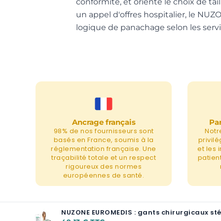
conformité, et oriente le choix de t
un appel d'offres hospitalier, le N
logique de panachage selon les ser
Ancrage français
Par
98% de nos fournisseurs sont
Notr
basés en France, soumis à la
privil
réglementation française. Une
et les
traçabilité totale et un respect
patient
rigoureux des normes
européennes de santé.
NUZONE EUROMEDIS : gants chirurgicaux stér