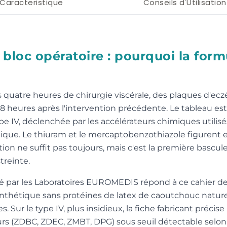
Caracteristique
Conseils d'Utilisation
u bloc opératoire : pourquoi la fo
 quatre heures de chirurgie viscérale, des plaques d'ec
8 heures après l'intervention précédente. Le tableau est
e IV, déclenchée par les accélérateurs chimiques utilisés
que. Le thiuram et le mercaptobenzothiazole figurent
ation ne suffit pas toujours, mais c'est la première basc
treinte.
é par les Laboratoires EUROMEDIS répond à ce cahier de
ynthétique sans protéines de latex de caoutchouc naturel
s. Sur le type IV, plus insidieux, la fiche fabricant pré
eurs (ZDBC, ZDEC, ZMBT, DPG) sous seuil détectable sel