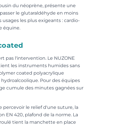
cousin du néoprène, présente une
r passer le glutaraldéhyde en moins
s usages les plus exigeants : cardio-
re équine.
 coated
ert pas l'intervention. Le NUZONE
etient les instruments humides sans
 polymer coated polyacrylique
on hydroalcoolique. Pour des équipes
filage cumule des minutes gagnées sur
ercevoir le relief d'une suture, la
selon EN 420, plafond de la norme. La
roulé tient la manchette en place