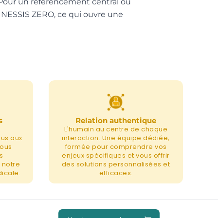
. Pour un référencement central ou
FINESSIS ZERO, ce qui ouvre une
s
Relation authentique
L'humain au centre de chaque
nus aux
interaction. Une équipe dédiée,
nous
formée pour comprendre vos
s
enjeux spécifiques et vous offrir
 notre
des solutions personnalisées et
icale.
efficaces.