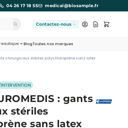
04 26 17 18 55
medical@biosample.fr
Contactez-nous
reautique
Blog
Toutes nos marques
s chirurgicaux stériles polychloroprène sans latex
'INTERVENTION
ROMEDIS : gants
x stériles
prène sans latex