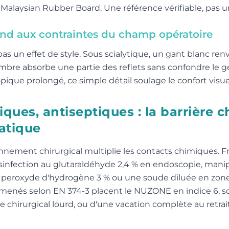
alaysian Rubber Board. Une référence vérifiable, pas 
nd aux contraintes du champ opératoire
 un effet de style. Sous scialytique, un gant blanc renv
bre absorbe une partie des reflets sans confondre le ge
que prolongé, ce simple détail soulage le confort visu
iques, antiseptiques : la barrière 
atique
onnement chirurgical multiplie les contacts chimiques. Fr
sinfection au glutaraldéhyde 2,4 % en endoscopie, mani
 peroxyde d'hydrogène 3 % ou une soude diluée en zone 
 menés selon EN 374-3 placent le NUZONE en indice 6, s
 chirurgical lourd, ou d'une vacation complète au retrait