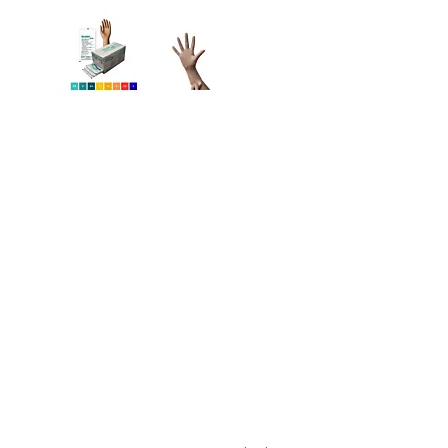
View larger image
View larger image