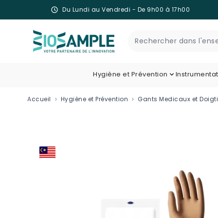
Du Lundi au Vendredi - De 9h00 à 17h00
Skip to Content
Recherche
Hygiène et Prévention
Instrumenta
Accueil
Hygiène et Prévention
Gants Medicaux et Doigti