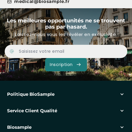
medical@biosample.fr
Les meilleures opportunités ne se trouvent
pas par hasard.
Laissez-nous vous les révéler en exclusivité.
Adresse Email
Inscription
Politique BioSample
Service Client Qualité
Biosample