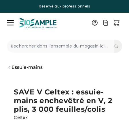
Réservé aux professionnels
Skip to Content
Recherche
Essuie-mains
SAVE V Celtex : essuie-
mains enchevêtré en V, 2
plis, 3 000 feuilles/colis
Celtex