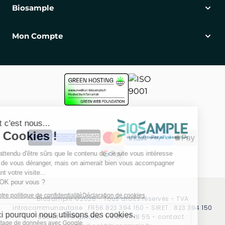
Biosample
Mon Compte
BioSample ©2026 - Tous droits réservés - TVA
intracommunautaire : FR56 823 394 150 - SIRET : 823 394 150
00044 - Téléphone : 04 26 17 18 55 - contact :