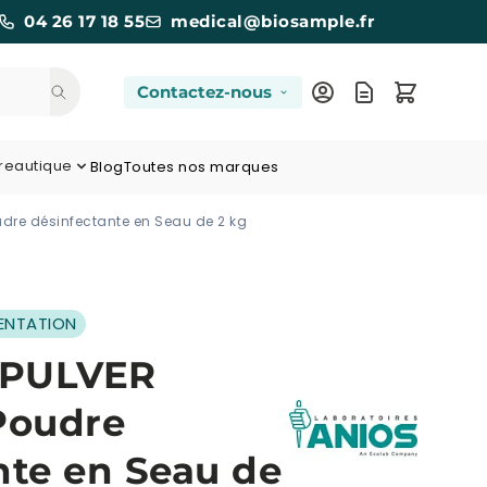
04 26 17 18 55
medical@biosample.fr
Contactez-nous
reautique
Blog
Toutes nos marques
udre désinfectante en Seau de 2 kg
MENTATION
 PULVER
Poudre
nte en Seau de