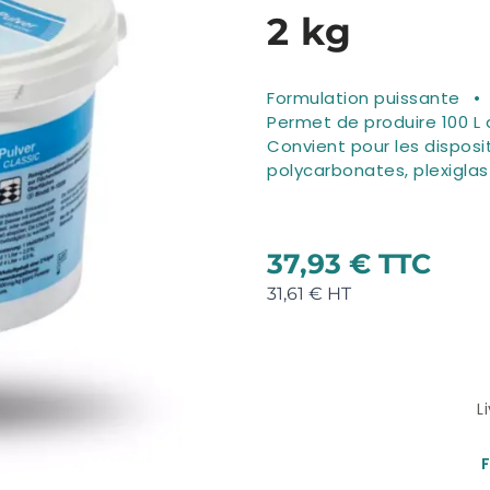
2 kg
Formulation puissante
Permet de produire 100 L 
Convient pour les dispos
polycarbonates, plexiglas
37,93 €
31,61 €
L
F