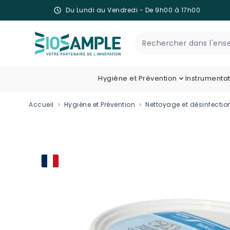
Du Lundi au Vendredi - De 9h00 à 17h00
Skip to Content
Recherche
Hygiène et Prévention
Instrumenta
Accueil
Hygiène et Prévention
Nettoyage et désinfectio