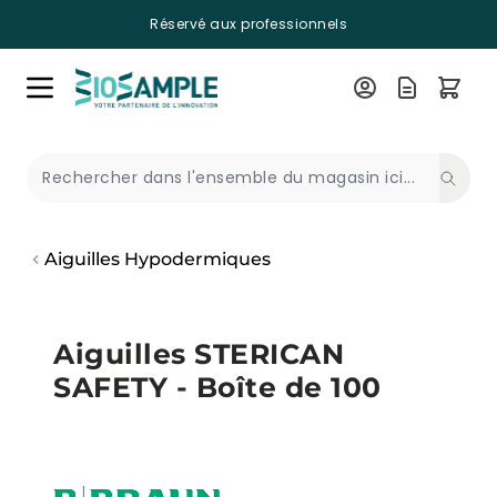
Réservé aux professionnels
Skip to Content
Recherche
Aiguilles Hypodermiques
Aiguilles STERICAN
SAFETY - Boîte de 100