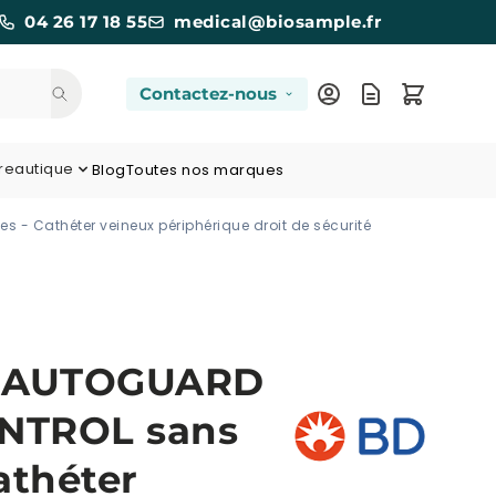
04 26 17 18 55
medical@biosample.fr
Contactez-nous
reautique
Blog
Toutes nos marques
 - Cathéter veineux périphérique droit de sécurité
E AUTOGUARD
NTROL sans
Cathéter