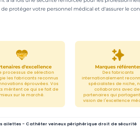
nt à la fois une sécurité renforcée pour les professionn
git de protéger votre personnel médical et d'assurer le co
tenaires d'excellence
Marques référente
e processus de sélection
Des fabricants
égie les fabricants reconnus
internationalement recon
 innovations éprouvées. Vos
spécialistes de niche, 
s méritent ce qui se fait de
collaborons avec de
mieux sur le marché.
partenaires qui partagent
vision de l'excellence méd
lettes - Cathéter veineux périphérique droit de sécurité