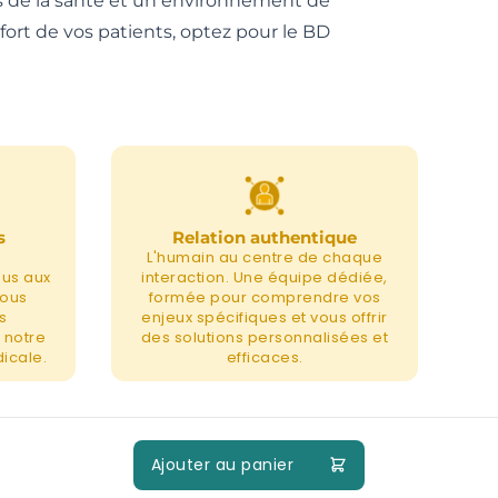
els de la santé et un environnement de
nfort de vos patients, optez pour le BD
s
Relation authentique
L'humain au centre de chaque
nus aux
interaction. Une équipe dédiée,
nous
formée pour comprendre vos
s
enjeux spécifiques et vous offrir
 notre
des solutions personnalisées et
icale.
efficaces.
Ajouter au panier