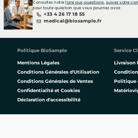
Consultez notre
foire aux questions
,
suivez votre 
pour toute question que vous pourriez avoir.
+33 4 26 17 18 55
medical@biosample.fr
Politique BioSample
Service Cl
Mentions Légales
Livraison 
Conditions Générales d'Utilisation
Condition
Conditions Générales de Ventes
Politique 
Confidentialité et Cookies
Matériovi
Déclaration d'accessibilité