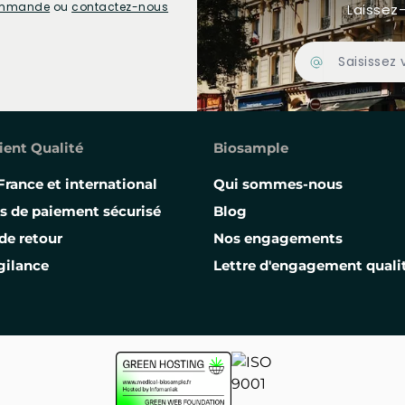
commande
ou
contactez-nous
Laissez-
Adresse Email
ient Qualité
Biosample
France et international
Qui sommes-nous
s de paiement sécurisé
Blog
de retour
Nos engagements
gilance
Lettre d'engagement quali