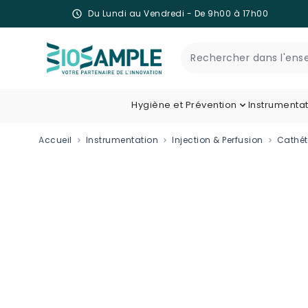
Du Lundi au Vendredi - De 9h00 à 17h00
Skip to Content
Recherche
Hygiène et Prévention
Instrumenta
Accueil
Instrumentation
Injection & Perfusion
Cathét