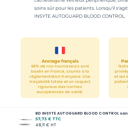
cathétérisme veineux périphérique, offra
soins sûr pour les patients. Lorsqu'il s'a
INSYTE AUTOGUARD BLOOD CONTROL.
Ancrage français
Par
98% de nos fournisseurs sont
Notr
basés en France, soumis à la
privil
réglementation française. Une
et les
traçabilité totale et un respect
patient
rigoureux des normes
européennes de santé.
BD INSYTE AUTOGUARD BLOOD CONTROL sans ai
A partir de:
57,73 €
48,11 €