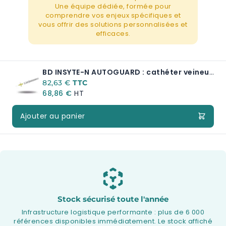
Une équipe dédiée, formée pour
comprendre vos enjeux spécifiques et
vous offrir des solutions personnalisées et
efficaces.
BD INSYTE-N AUTOGUARD : cathéter veineux périphérique 24G
A partir de:
82,63 €
68,86 €
Ajouter au panier
Stock sécurisé toute l'année
Infrastructure logistique performante : plus de 6 000
références disponibles immédiatement. Le stock affiché