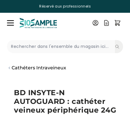
Réservé aux professionnels
Skip to Content
Recherche
Cathéters Intraveineux
BD INSYTE-N
AUTOGUARD : cathéter
veineux périphérique 24G