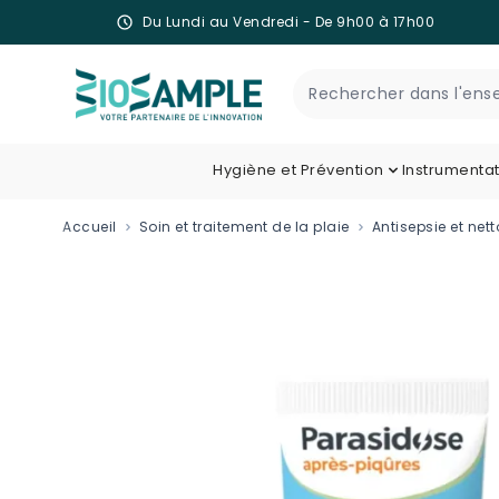
Du Lundi au Vendredi - De 9h00 à 17h00
Skip to Content
Recherche
Hygiène et Prévention
Instrumenta
Accueil
Soin et traitement de la plaie
Antisepsie et net