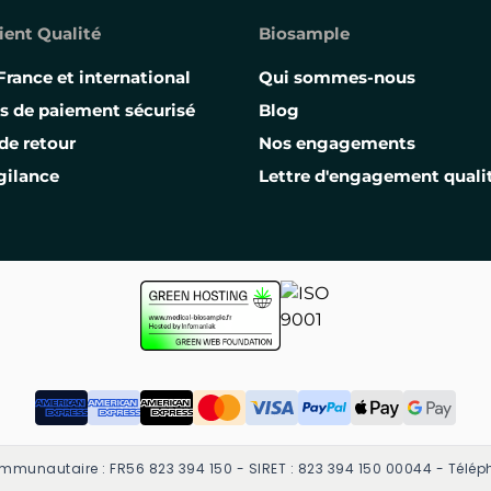
ient Qualité
Biosample
France et international
Qui sommes-nous
s de paiement sécurisé
Blog
de retour
Nos engagements
gilance
Lettre d'engagement quali
mmunautaire : FR56 823 394 150 - SIRET : 823 394 150 00044 - Téléph