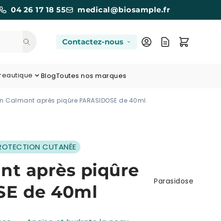
04 26 17 18 55
medical@biosample.fr
Contactez-nous
reautique
Blog
Toutes nos marques
in Calmant après piqûre PARASIDOSE de 40ml
PROTECTION CUTANÉE
nt après piqûre
Parasidose
E de 40ml