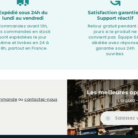
Expédié sous 24h du
Satisfaction garantie
lundi au vendredi
Support réactif
Commandez avant 13h,
Retour gratuit pendant
os commandes en stock
jours si le produit ne
sont expédiées le jour
convient pas. Équipe S
ême et livrées en 24 à
dédiée avec répons
48h, partout en France.
garantie sous 24h
ouvrées.
Les meilleures op
commande
ou
contactez-nous
Laissez-
Adresse Email