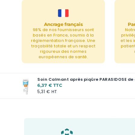
Ancrage français
Par
98% de nos fournisseurs sont
Notr
basés en France, soumis à la
privil
réglementation française. Une
et les
traçabilité totale et un respect
patient
rigoureux des normes
européennes de santé.
Soin Calmant après piqûre PARASIDOSE de
6,37 €
5,31 €