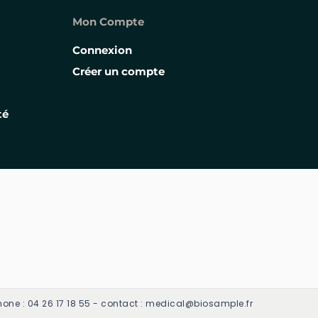
Mon Compte
Connexion
Créer un compte
té
one : 04 26 17 18 55 - contact : medical@biosample.fr