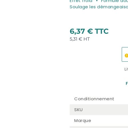
Effet froid
Formule do
Soulage les démangeais
6,37 €
5,31 €
L
F
Conditionnement
SKU
Marque