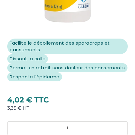
Facilite le décollement des sparadraps et
pansements
Dissout la colle
Permet un retrait sans douleur des pansements
Respecte l’épiderme
4,02 €
3,35 €
Quantité