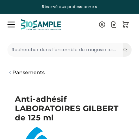
Réservé aux professionnels
Skip to Content
Recherche
Pansements
Anti-adhésif
LABORATOIRES GILBERT
de 125 ml