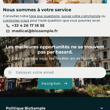
Nous sommes à votre service
Consultez notre
foire aux questions
,
suivez votre commande
ou
contactez-nous
pour toute question que vous pourriez avoir.
+33 4 26 17 18 55
medical@biosample.fr
Les meilleures opportunités ne se trouvent
pas par hasard.
Laissez-nous vous les révéler en exclusivité.
Adresse Email
Inscription
Politique BioSample