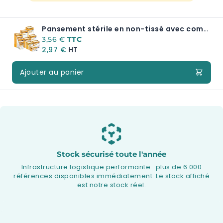
Pansement stérile en non-tissé avec compresse de gaze absorbante centrale EUROPLAIE
A partir de:
3,56 €
2,97 €
Ajouter au panier
Stock sécurisé toute l'année
Infrastructure logistique performante : plus de 6 000
références disponibles immédiatement. Le stock affiché
est notre stock réel.