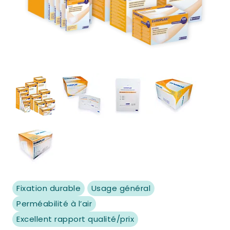
View larger image
View larger image
View larger image
View larger 
View larger image
Fixation durable
Usage général
Perméabilité à l’air
Excellent rapport qualité/prix