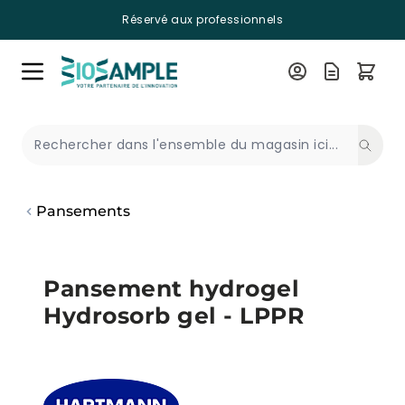
Réservé aux professionnels
Skip to Content
Recherche
Pansements
Pansement hydrogel
Hydrosorb gel - LPPR