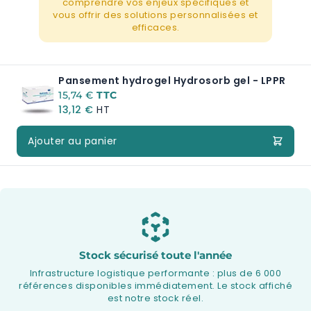
comprendre vos enjeux spécifiques et
vous offrir des solutions personnalisées et
efficaces.
Pansement hydrogel Hydrosorb gel - LPPR
A partir de:
15,74 €
13,12 €
Ajouter au panier
Stock sécurisé toute l'année
Infrastructure logistique performante : plus de 6 000
références disponibles immédiatement. Le stock affiché
est notre stock réel.