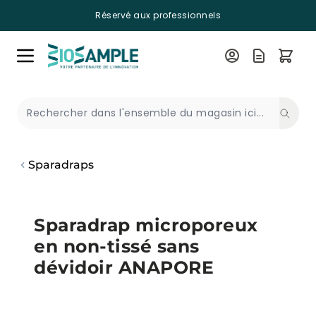
Réservé aux professionnels
Skip to Content
Recherche
Sparadraps
Sparadrap microporeux
en non-tissé sans
dévidoir ANAPORE