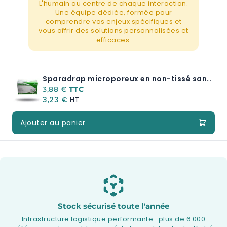
L'humain au centre de chaque interaction.
Une équipe dédiée, formée pour
comprendre vos enjeux spécifiques et
vous offrir des solutions personnalisées et
efficaces.
Sparadrap microporeux en non-tissé sans dévidoir ANAPORE
A partir de:
3,88 €
3,23 €
Ajouter au panier
Stock sécurisé toute l'année
Infrastructure logistique performante : plus de 6 000