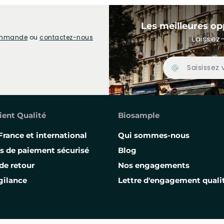
Les meilleures op
commande
ou
contactez-nous
Laissez-
Adresse Email
ient Qualité
Biosample
France et international
Qui sommes-nous
s de paiement sécurisé
Blog
de retour
Nos engagements
gilance
Lettre d'engagement quali