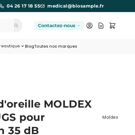
04 26 17 18 55
medical@biosample.fr
Contactez-nous
reautique
Blog
Toutes nos marques
'oreille MOLDEX
GS pour
Moldex
n 35 dB