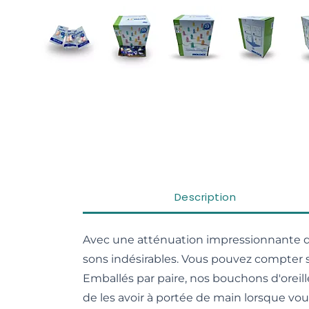
View larger image
View larger image
View larger image
View larg
Description
Avec une atténuation impressionnante d
sons indésirables. Vous pouvez compter su
Emballés par paire, nos bouchons d'oreill
de les avoir à portée de main lorsque vou