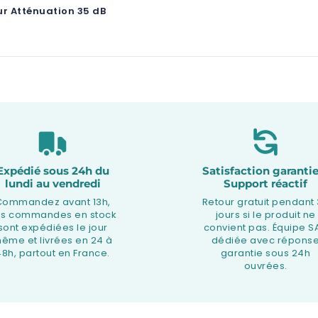
r Atténuation 35 dB
Expédié sous 24h du
Satisfaction garantie
lundi au vendredi
Support réactif
Commandez avant 13h,
Retour gratuit pendant
os commandes en stock
jours si le produit ne
sont expédiées le jour
convient pas. Équipe S
ême et livrées en 24 à
dédiée avec répons
48h, partout en France.
garantie sous 24h
ouvrées.