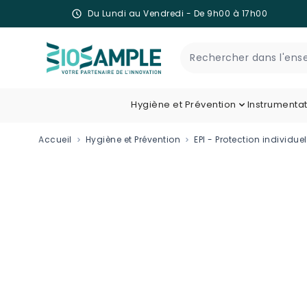
Du Lundi au Vendredi - De 9h00 à 17h00
Skip to Content
Recherche
Hygiène et Prévention
Instrumenta
Accueil
Hygiène et Prévention
EPI - Protection individuel