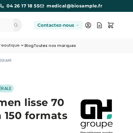
04 26 17 18 55
medical@biosample.fr
Contactez-nous
reautique
Blog
Toutes nos marques
239LMR
ÉRALE
men lisse 70
 150 formats