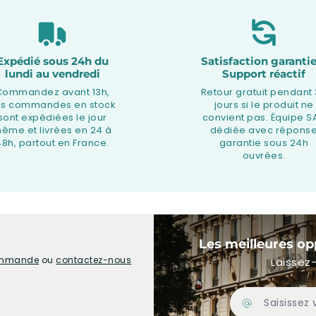
Expédié sous 24h du
Satisfaction garantie
lundi au vendredi
Support réactif
Commandez avant 13h,
Retour gratuit pendant
os commandes en stock
jours si le produit ne
sont expédiées le jour
convient pas. Équipe S
ême et livrées en 24 à
dédiée avec répons
48h, partout en France.
garantie sous 24h
ouvrées.
Les meilleures op
commande
ou
contactez-nous
Laissez-
Adresse Email