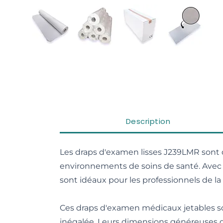
View larger image
View larger image
View larger image
View larg
Description
Les draps d'examen lisses J239LMR sont 
environnements de soins de santé. Avec
sont idéaux pour les professionnels de la
Ces draps d'examen médicaux jetables s
inégalée. Leurs dimensions généreuses d