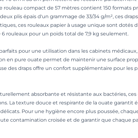
Le rouleau compact de 57 mètres contient 150 formats p
rs deux plis épais d'un grammage de 33/34 g/m², ces dra
pratiques, ces rouleaux papier à usage unique sont doté
6 rouleaux pour un poids total de 7,9 kg seulement.
rfaits pour une utilisation dans les cabinets médicaux, l
on en pure ouate permet de maintenir une surface propre
e des draps offre un confort supplémentaire pour les pat
turellement absorbante et résistante aux bactéries, ces
ions. La texture douce et respirante de la ouate garanti
 délicats. Pour une hygiène encore plus poussée, chaq
oute contamination croisée et de garantir que chaque pa