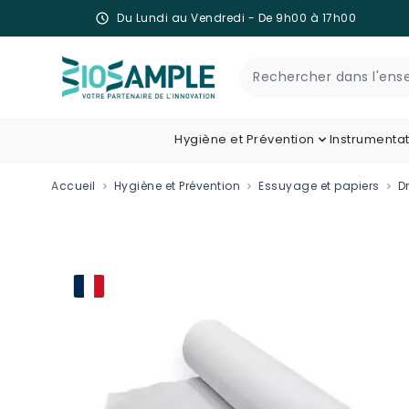
Du Lundi au Vendredi - De 9h00 à 17h00
Skip to Content
Recherche
Hygiène et Prévention
Instrumenta
Accueil
Hygiène et Prévention
Essuyage et papiers
D