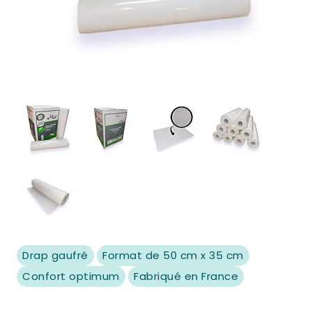
View larger image
View larger image
View larger image
View larger 
View larger image
Drap gaufré
Format de 50 cm x 35 cm
Confort optimum
Fabriqué en France