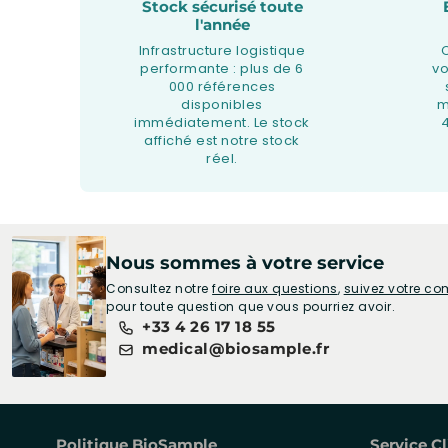
Stock sécurisé toute
l'année
Infrastructure logistique
performante : plus de 6
v
000 références
disponibles
m
immédiatement. Le stock
affiché est notre stock
réel.
Nous sommes à votre service
Consultez notre
foire aux questions
,
suivez votre 
pour toute question que vous pourriez avoir.
+33 4 26 17 18 55
medical@biosample.fr
Politique BioSample
Service Cl