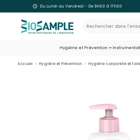
Du Lundi au Vendredi - De 9h00 à 17h00
Skip to Content
Recherche
Hygiène et Prévention
Instrumenta
Accueil
Hygiène et Prévention
Hygiène corporelle et toil