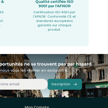
 &
Qualité certifiée ISO
9001 par l'AFNOR
 30
Certification ISO 9001 par
l'AFNOR. Conformité CE et
AV
standards européens
e
garantis sur chaque
produit.
portunités ne se trouvent pas par hasard.
nous vous les révéler en exclusivité.
Inscription
Mon Compte