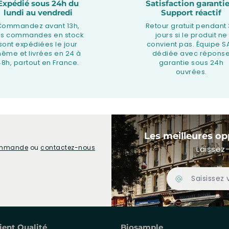
Expédié sous 24h du
Satisfaction garantie
lundi au vendredi
Support réactif
Commandez avant 13h,
Retour gratuit pendant
os commandes en stock
jours si le produit ne
sont expédiées le jour
convient pas. Équipe S
ême et livrées en 24 à
dédiée avec répons
48h, partout en France.
garantie sous 24h
ouvrées.
Les meilleures op
commande
ou
contactez-nous
Laissez-
Adresse Email
ient Qualité
Biosample