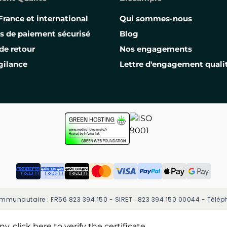
France et international
Qui sommes-nous
s de paiement sécurisé
Blog
de retour
Nos engagements
gilance
Lettre d'engagement quali
mmunautaire : FR56 823 394 150 - SIRET : 823 394 150 00044 - Téléph
ny,
click here to verify the certificate
.