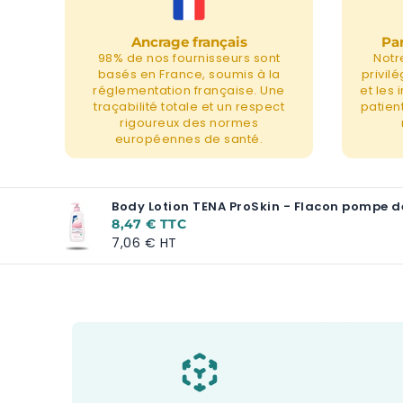
Ancrage français
Par
98% de nos fournisseurs sont
Notr
basés en France, soumis à la
privil
réglementation française. Une
et les
traçabilité totale et un respect
patient
rigoureux des normes
européennes de santé.
Body Lotion TENA ProSkin - Flacon pompe 
8,47 €
7,06 €