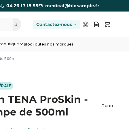
04 26 17 18 55
medical@biosample.fr
Contactez-nous
reautique
Blog
Toutes nos marques
 de 500ml
ÉRALE
n TENA ProSkin -
Tena
mpe de 500ml