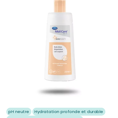
pH neutre
Hydratation profonde et durable