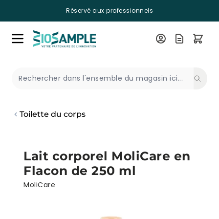
Réservé aux professionnels
Skip to Content
Recherche
Toilette du corps
Lait corporel MoliCare en
Flacon de 250 ml
MoliCare