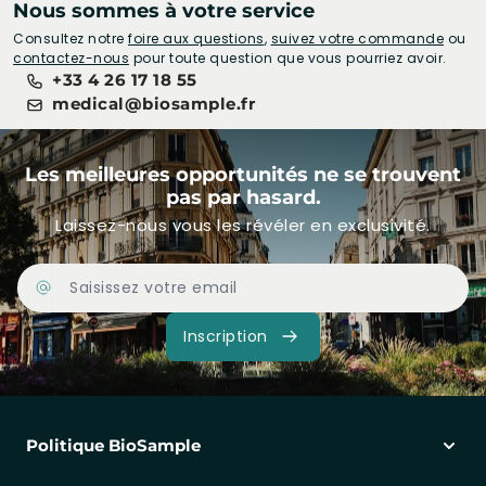
Nous sommes à votre service
Consultez notre
foire aux questions
,
suivez votre commande
ou
contactez-nous
pour toute question que vous pourriez avoir.
+33 4 26 17 18 55
medical@biosample.fr
Les meilleures opportunités ne se trouvent
pas par hasard.
Laissez-nous vous les révéler en exclusivité.
Adresse Email
Inscription
Politique BioSample