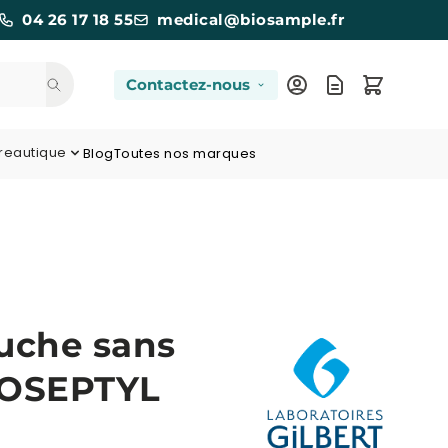
04 26 17 18 55
medical@biosample.fr
Contactez-nous
reautique
Blog
Toutes nos marques
uche sans
LOSEPTYL