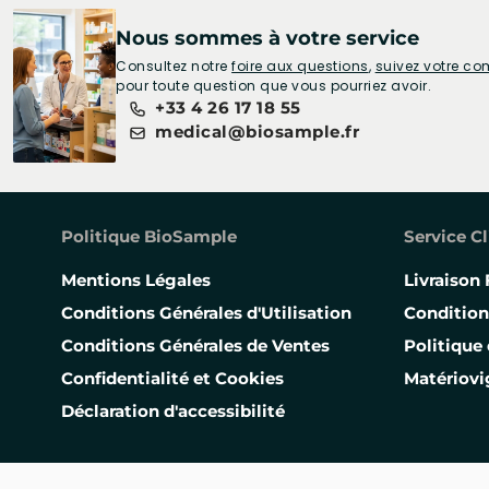
Nous sommes à votre service
Consultez notre
foire aux questions
,
suivez votre 
pour toute question que vous pourriez avoir.
+33 4 26 17 18 55
medical@biosample.fr
Politique BioSample
Service Cl
Mentions Légales
Livraison 
Conditions Générales d'Utilisation
Condition
Conditions Générales de Ventes
Politique 
Confidentialité et Cookies
Matériovi
Déclaration d'accessibilité