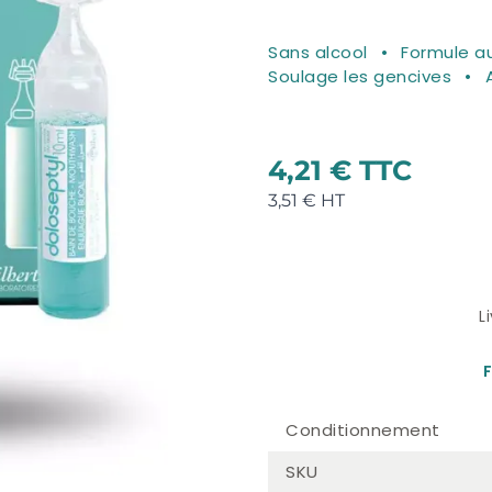
Sans alcool
Formule a
Soulage les gencives
4,21 €
3,51 €
L
F
Conditionnement
SKU