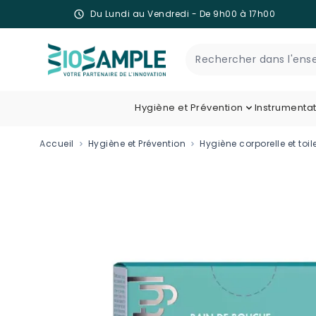
Du Lundi au Vendredi - De 9h00 à 17h00
Skip to Content
Recherche
Hygiène et Prévention
Instrumenta
Accueil
Hygiène et Prévention
Hygiène corporelle et toil