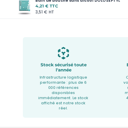
Bain de bouche sans alcool DOLOSEPTYL
4,21 €
3,51 €
Stock sécurisé toute
l'année
Infrastructure logistique
performante : plus de 6
v
000 références
disponibles
m
immédiatement. Le stock
affiché est notre stock
réel.