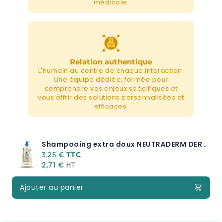
médicale.
Relation authentique
L'humain au centre de chaque interaction.
Une équipe dédiée, formée pour
comprendre vos enjeux spécifiques et
vous offrir des solutions personnalisées et
efficaces.
Shampooing extra doux NEUTRADERM DERMO-RESPECT
A partir de:
3,25 €
2,71 €
Ajouter au panier