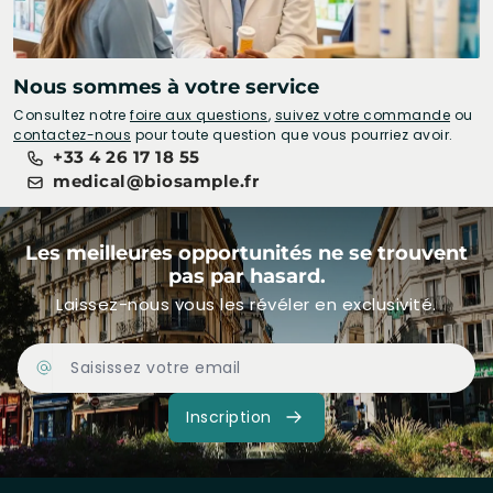
Nous sommes à votre service
Consultez notre
foire aux questions
,
suivez votre commande
ou
contactez-nous
pour toute question que vous pourriez avoir.
+33 4 26 17 18 55
medical@biosample.fr
Les meilleures opportunités ne se trouvent
pas par hasard.
Laissez-nous vous les révéler en exclusivité.
Adresse Email
Inscription