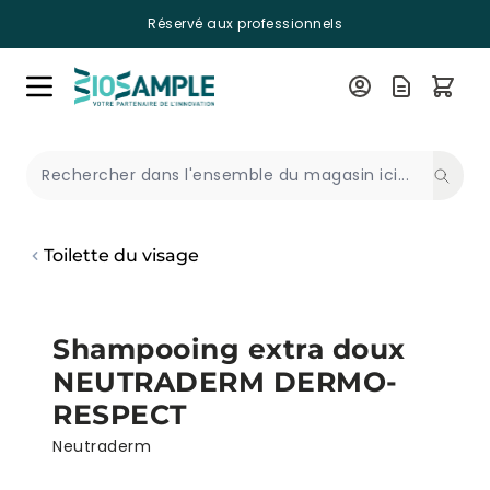
Réservé aux professionnels
Skip to Content
Recherche
Toilette du visage
Shampooing extra doux
NEUTRADERM DERMO-
RESPECT
Neutraderm