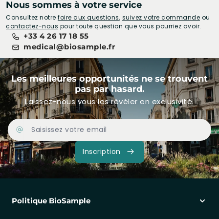
Nous sommes à votre service
Consultez notre
foire aux questions
,
suivez votre commande
ou
contactez-nous
pour toute question que vous pourriez avoir.
+33 4 26 17 18 55
medical@biosample.fr
Les meilleures opportunités ne se trouvent
pas par hasard.
Laissez-nous vous les révéler en exclusivité.
Adresse Email
Inscription
Politique BioSample