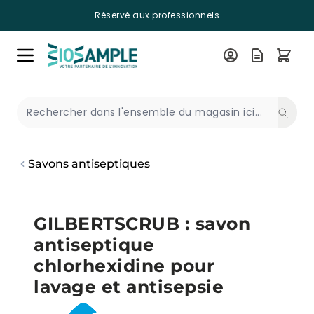
Réservé aux professionnels
Skip to Content
Recherche
Savons antiseptiques
GILBERTSCRUB : savon
antiseptique
chlorhexidine pour
lavage et antisepsie