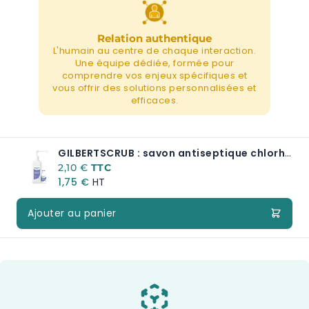
Relation authentique
L'humain au centre de chaque interaction.
Une équipe dédiée, formée pour
comprendre vos enjeux spécifiques et
vous offrir des solutions personnalisées et
efficaces.
GILBERTSCRUB : savon antiseptique chlorhexidine pour lavage et antisepsie
A partir de:
2,10 €
1,75 €
Ajouter au panier