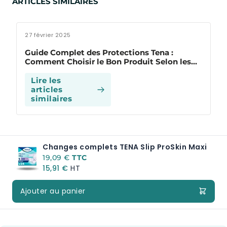
ARTICLES SIMILAIRES
27 février 2025
Guide Complet des Protections Tena :
Comment Choisir le Bon Produit Selon les
Besoins ?
Lire les
articles
similaires
Changes complets TENA Slip ProSkin Maxi
A partir de:
19,09 €
15,91 €
Ajouter au panier