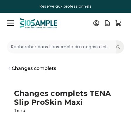
Réservé aux professionnels
Skip to Content
Recherche
Changes complets
Changes complets TENA
Slip ProSkin Maxi
Tena