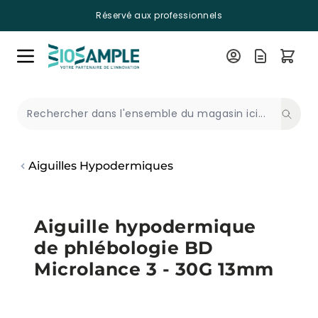
Réservé aux professionnels
Skip to Content
Recherche
Aiguilles Hypodermiques
Aiguille hypodermique
de phlébologie BD
Microlance 3 - 30G 13mm