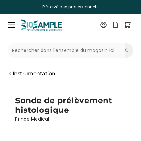
Réservé aux professionnels
Skip to Content
Recherche
Instrumentation
Sonde de prélèvement
histologique
Prince Medical