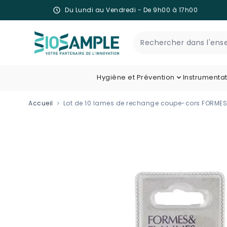
Du Lundi au Vendredi - De 9h00 à 17h00
Skip to Content
Recherche
Hygiène et Prévention
Instrumenta
Accueil
Lot de 10 lames de rechange coupe-cors FORME