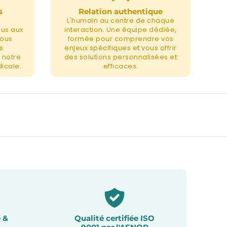
s
Relation authentique
L'humain au centre de chaque
nus aux
interaction. Une équipe dédiée,
nous
formée pour comprendre vos
s
enjeux spécifiques et vous offrir
 notre
des solutions personnalisées et
icale.
efficaces.
 &
Qualité certifiée ISO