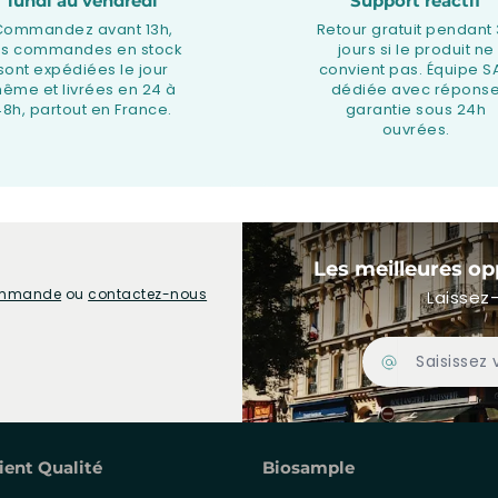
lundi au vendredi
Support réactif
Commandez avant 13h,
Retour gratuit pendant
os commandes en stock
jours si le produit ne
sont expédiées le jour
convient pas. Équipe S
ême et livrées en 24 à
dédiée avec répons
48h, partout en France.
garantie sous 24h
ouvrées.
Les meilleures op
commande
ou
contactez-nous
Laissez-
Adresse Email
ient Qualité
Biosample