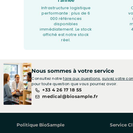
l'année
Infrastructure logistique
performante : plus de 6
v
000 références
disponibles
m
immédiatement. Le stock
affiché est notre stock
réel.
Nous sommes à votre service
Consultez notre
foire aux questions
,
suivez votre 
pour toute question que vous pourriez avoir.
+33 4 26 17 18 55
medical@biosample.fr
Politique BioSample
Service Cl