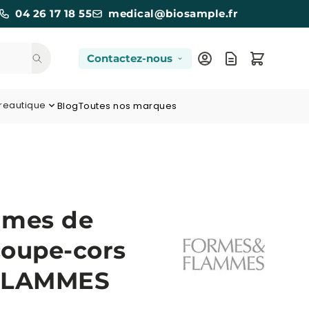
04 26 17 18 55
medical@biosample.fr
Contactez-nous
reautique
Blog
Toutes nos marques
lames de
oupe-cors
FLAMMES