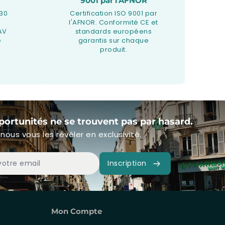
9001 par l'AFNOR
 30
Certification ISO 9001 par
l'AFNOR. Conformité CE et
AV
standards européens
e
garantis sur chaque
produit.
portunités ne se trouvent pas par hasard.
nous vous les révéler en exclusivité.
Inscription
Mon Compte