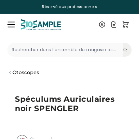
Réservé aux professionnels
Skip to Content
Recherche
Otoscopes
Spéculums Auriculaires
noir SPENGLER