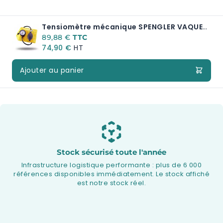
Tensiomètre mécanique SPENGLER VAQUEZ-LAUBRY CLINIC
A partir de:
89,88 €
74,90 €
Ajouter au panier
Stock sécurisé toute l'année
Infrastructure logistique performante : plus de 6 000
références disponibles immédiatement. Le stock affiché
est notre stock réel.