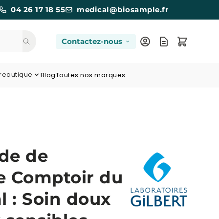
04 26 17 18 55
medical@biosample.fr
Contactez-nous
reautique
Blog
Toutes nos marques
ide de
Le Comptoir du
l : Soin doux