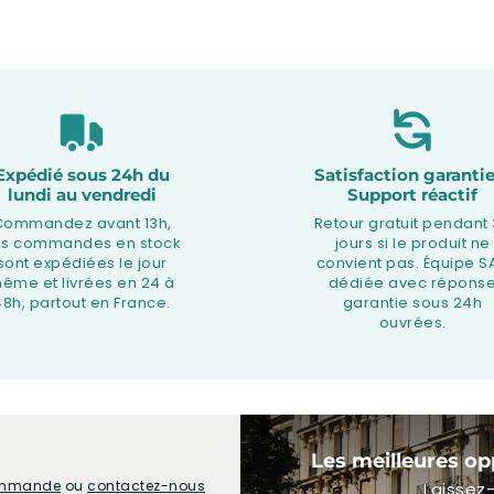
Expédié sous 24h du
Satisfaction garantie
lundi au vendredi
Support réactif
Commandez avant 13h,
Retour gratuit pendant
os commandes en stock
jours si le produit ne
sont expédiées le jour
convient pas. Équipe S
ême et livrées en 24 à
dédiée avec répons
48h, partout en France.
garantie sous 24h
ouvrées.
Les meilleures op
commande
ou
contactez-nous
Laissez-