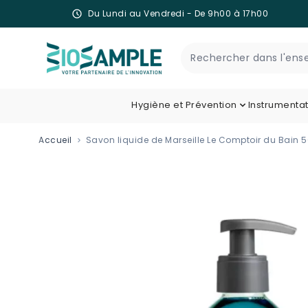
Du Lundi au Vendredi - De 9h00 à 17h00
Skip to Content
Recherche
Hygiène et Prévention
Instrumenta
Accueil
Savon liquide de Marseille Le Comptoir du Bain 