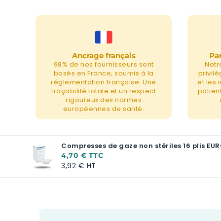
Ancrage français
Par
98% de nos fournisseurs sont
Notr
basés en France, soumis à la
privil
réglementation française. Une
et les
traçabilité totale et un respect
patient
rigoureux des normes
européennes de santé.
Compresses de gaze non stériles 16 plis EURO
4,70 €
3,92 €