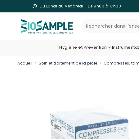
Du Lundi au Vendredi - De 9h00 à 17h00
Skip to Content
Recherche
Hygiène et Prévention
Instrumenta
Accueil
Soin et traitement de la plaie
Compresses, tam