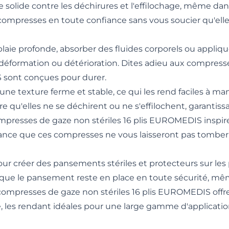
ère solide contre les déchirures et l'effilochage, même dan
 compresses en toute confiance sans vous soucier qu'elle
 plaie profonde, absorber des fluides corporels ou appl
ns déformation ou détérioration. Dites adieu aux compres
 sont conçues pour durer.
ne texture ferme et stable, ce qui les rend faciles à ma
re qu'elles ne se déchirent ou ne s'effilochent, garantis
 compresses de gaze non stériles 16 plis EUROMEDIS inspi
urance que ces compresses ne vous laisseront pas tomber
r créer des pansements stériles et protecteurs sur les p
nt que le pansement reste en place en toute sécurité, m
es compresses de gaze non stériles 16 plis EUROMEDIS of
té, les rendant idéales pour une large gamme d'applicati