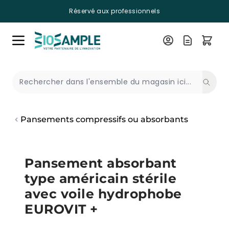
Réservé aux professionnels
Skip to Content
Recherche
Pansements compressifs ou absorbants
Pansement absorbant
type américain stérile
avec voile hydrophobe
EUROVIT +