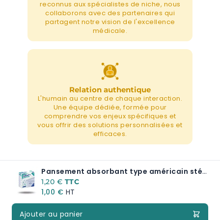
reconnus aux spécialistes de niche, nous
collaborons avec des partenaires qui
partagent notre vision de l'excellence
médicale.
Relation authentique
L'humain au centre de chaque interaction.
Une équipe dédiée, formée pour
comprendre vos enjeux spécifiques et
vous offrir des solutions personnalisées et
efficaces.
Pansement absorbant type américain stérile avec voile hydrophobe EUROVIT +
A partir de:
1,20 €
1,00 €
Ajouter au panier